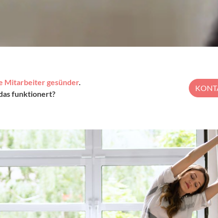
e Mitarbeiter gesünder
.
KONTA
das funktionert?