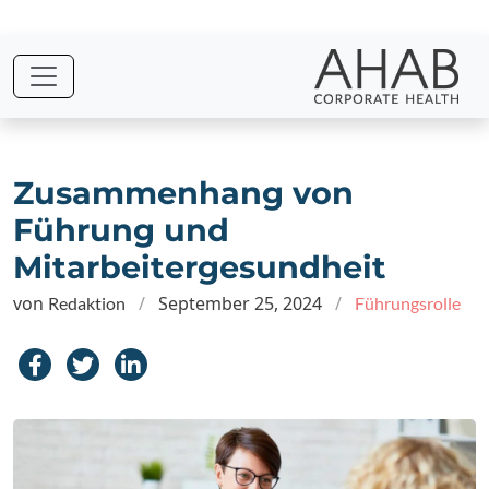
Skip
to
the
content
Zusammenhang von
Führung und
Mitarbeitergesundheit
von
/
September 25, 2024
/
Redaktion
Führungsrolle